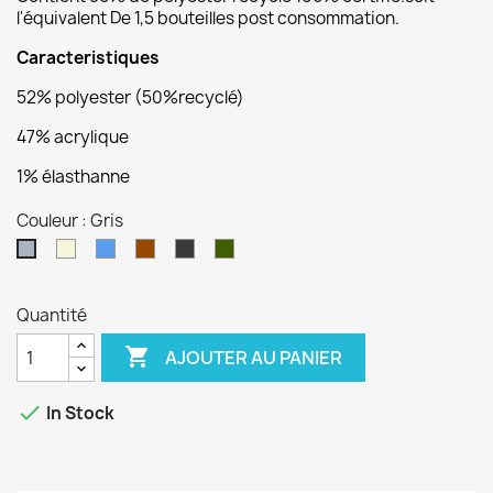
l'équivalent De 1,5 bouteilles post consommation.
Caracteristiques
52% polyester (50%recyclé)
47% acrylique
1% élasthanne
Couleur : Gris
Beige
Bleu
Marron
Gris
Kaki
Gris
Foncé
Quantité

AJOUTER AU PANIER

In Stock